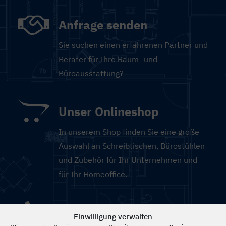
Anfrage senden
Sie suchen einen erfahrenen Partner und
Berater für Ihre Raum- und
Büroausstattung?
Unser Onlineshop
In unserem Shop finden Sie eine große
Auswahl an Schreibtischen, Bürostühlen
und Zubehör für Ihr Unternehmen und
für Ihr Homeoffice.
Anrufen
Einwilligung verwalten